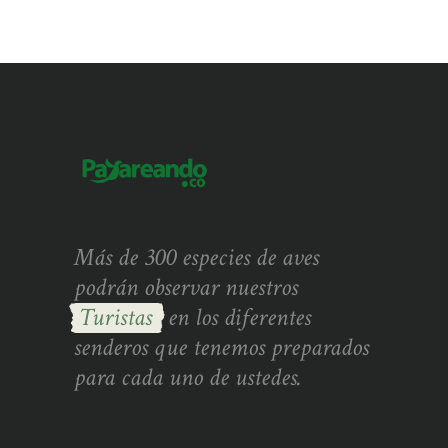
Más de 300 especies de aves
podrán observar nuestros
Turistas
en los diferentes
senderos que tenemos preparados
para cada uno de ustedes.