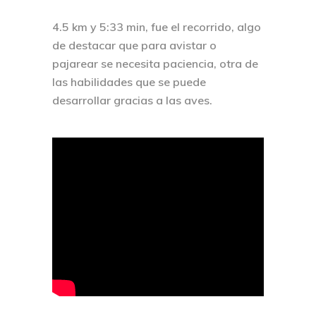
4.5 km y 5:33 min, fue el recorrido, algo
de destacar que para avistar o
pajarear se necesita paciencia, otra de
las habilidades que se puede
desarrollar gracias a las aves.