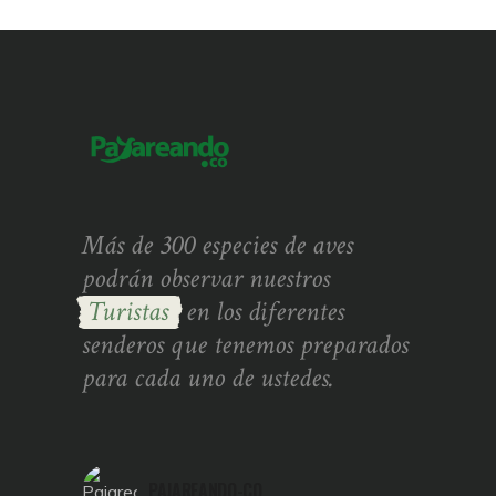
Más de 300 especies de aves
podrán observar nuestros
Turistas
en los diferentes
senderos que tenemos preparados
para cada uno de ustedes.
PAJAREANDO-CO