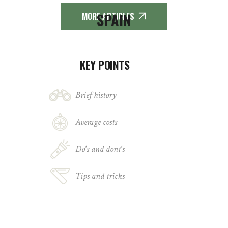
SPAIN
MORE ARTICLES
KEY POINTS
Brief history
Average costs
Do's and dont's
Tips and tricks